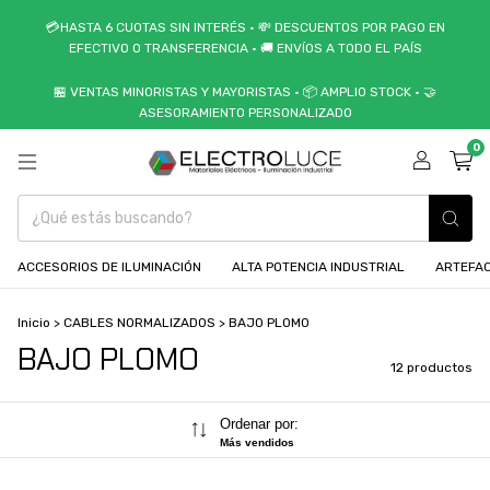
💳HASTA 6 CUOTAS SIN INTERÉS • 💸 DESCUENTOS POR PAGO EN
EFECTIVO O TRANSFERENCIA • 🚚 ENVÍOS A TODO EL PAÍS
🏪 VENTAS MINORISTAS Y MAYORISTAS • 📦 AMPLIO STOCK • 🤝
ASESORAMIENTO PERSONALIZADO
0
ACCESORIOS DE ILUMINACIÓN
ALTA POTENCIA INDUSTRIAL
ARTEFAC
Inicio
>
CABLES NORMALIZADOS
>
BAJO PLOMO
BAJO PLOMO
12 productos
Ordenar por:
Más vendidos