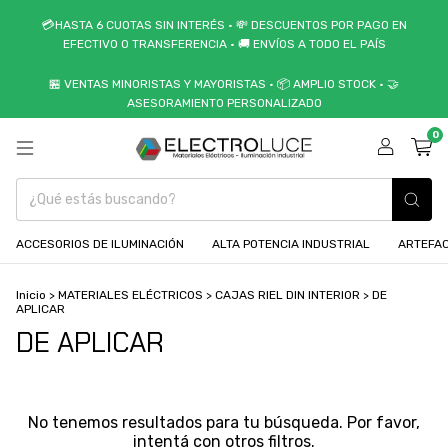
💳HASTA 6 CUOTAS SIN INTERÉS • 💸 DESCUENTOS POR PAGO EN
EFECTIVO O TRANSFERENCIA • 🚚 ENVÍOS A TODO EL PAÍS
🏪 VENTAS MINORISTAS Y MAYORISTAS • 📦 AMPLIO STOCK • 🤝
ASESORAMIENTO PERSONALIZADO
0
ACCESORIOS DE ILUMINACIÓN
ALTA POTENCIA INDUSTRIAL
ARTEFAC
Inicio
>
MATERIALES ELÉCTRICOS
>
CAJAS RIEL DIN INTERIOR
>
DE
APLICAR
DE APLICAR
No tenemos resultados para tu búsqueda. Por favor,
intentá con otros filtros.