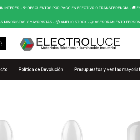
IN INTERÉS • 💸 DESCUENTOS POR PAGO EN EFECTIVO O TRANSFERENCIA • 🚚 EN
AS MINORISTAS Y MAYORISTAS • 📦 AMPLIO STOCK • 🤝 ASESORAMIENTO PERSO
acto
Política de Devolución
Presupuestos y ventas mayoris