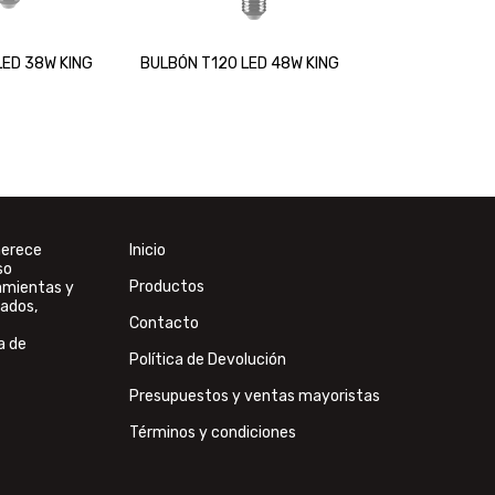
LED 38W KING
BULBÓN T120 LED 48W KING
merece
Inicio
so
Productos
ramientas y
ados,
Contacto
a de
Política de Devolución
Presupuestos y ventas mayoristas
Términos y condiciones