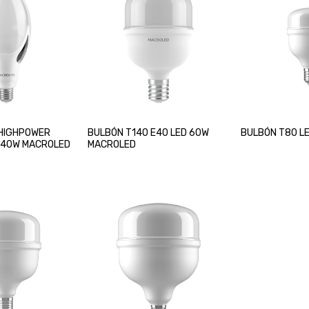
 HIGHPOWER
BULBÓN T140 E40 LED 60W
BULBÓN T80 LE
 40W MACROLED
MACROLED