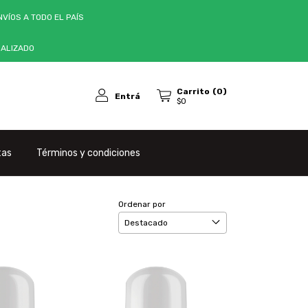
VÍOS A TODO EL PAÍS
NALIZADO
Carrito
(
0
)
Entrá
$0
tas
Términos y condiciones
Ordenar por